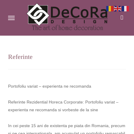
Skip
to
searc
Menu
main
content
Referinte
Portofoliu variat – experienta ne recomanda
Referinte Rezidential Horeca Corporate: Portofoliu variat –
experienta ne recomanda si vorbeste de la sine
In cei peste 15 ani de existenta pe piata din Romania, precum
si pe cea internationala, am acumulat un portofoliu remarcabil