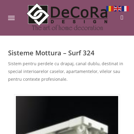
Skip
to
sear
Menu
main
content
Sisteme Mottura – Surf 324
Sistem pentru perdele cu drapaj, canal dublu, destinat in
special interioarelor caselor, apartamentelor, vilelor sau
pentru contexte profesionale.