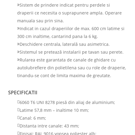
Sistem de prindere indicat pentru perdele si
draperii ce necesita o suprapunere ampla. Operare
manuala sau prin sina.
Indicat in cazul draperiilor de max. 600 cm latime si
300 cm inaltime, cantarind pana la 6 kg.
Deschidere centrala, laterală sau asimetrica.
Sistemul se pretează instalarii pe tavan sau perete.
Rularea este garantata de canale de ghidare cu
autolubrefiere din polietilena sau cu role de draperie,
tinandu-se cont de limita maxima de greutate.
SPECIFICATII
6060 T6 UNI 8278 piesă din aliaj de aluminium;
Latime 57,8 mm – inaltime 10 mm;
Canal: 6 mm;
Distanta intre canale: 43 mm;
Finisaj: RAL 9016 vopsea poliester alb;